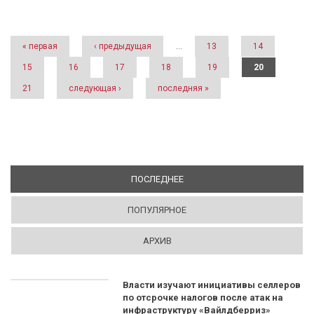
Страницы
« первая
‹ предыдущая
…
13
14
15
16
17
18
19
20
21
следующая ›
последняя »
ПОСЛЕДНЕЕ
(АКТИВНАЯ ВКЛАДКА)
ПОПУЛЯРНОЕ
АРХИВ
Власти изучают инициативы селлеров
по отсрочке налогов после атак на
инфраструктуру «Вайлдберриз»