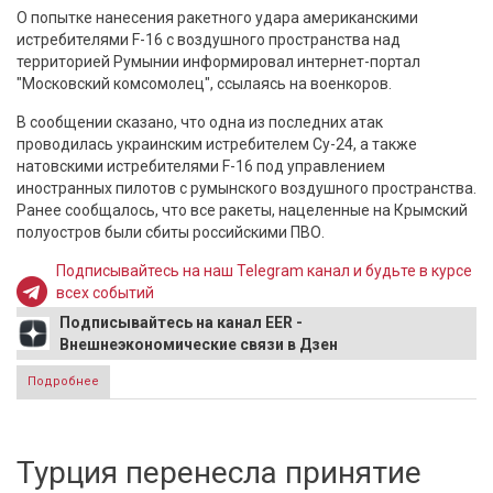
О попытке нанесения ракетного удара американскими
истребителями F-16 с воздушного пространства над
территорией Румынии информировал интернет-портал
"Московский комсомолец", ссылаясь на военкоров.
В сообщении сказано, что одна из последних атак
проводилась украинским истребителем Су-24, а также
натовскими истребителями F-16 под управлением
иностранных пилотов с румынского воздушного пространства.
Ранее сообщалось, что все ракеты, нацеленные на Крымский
полуостров были сбиты российскими ПВО.
Подписывайтесь на наш Telegram канал и будьте в курсе
всех событий
Подписывайтесь на канал EER -
Внешнеэкономические связи в Дзен
Подробнее
о МК: Истребители НАТО F-16 атаковали Крым из Румынии
Турция перенесла принятие