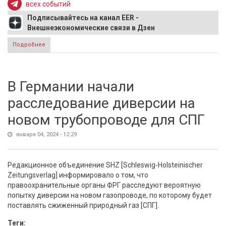
всех событий
Подписывайтесь на канал EER -
Внешнеэкономические связи в Дзен
Подробнее
о Baza: На побережье Крыма обнаружили морской
беспилотник и полтонны взрывчатки
В Германии начали
расследование диверсии на
новом трубопроводе для СПГ
января 04, 2024 - 12:29
Редакционное объединение SHZ [Schleswig-Holsteinischer
Zeitungsverlag] информировало о том, что
правоохранительные органы ФРГ расследуют вероятную
попытку диверсии на новом газопроводе, по которому будет
поставлять сжиженный природный газ [СПГ].
Теги: