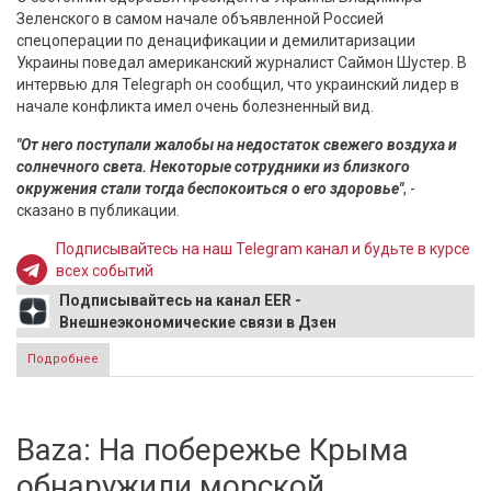
Зеленского в самом начале объявленной Россией
спецоперации по денацификации и демилитаризации
Украины поведал американский журналист Саймон Шустер. В
интервью для Telegraph он сообщил, что украинский лидер в
начале конфликта имел очень болезненный вид.
"От него поступали жалобы на недостаток свежего воздуха и
солнечного света. Некоторые сотрудники из близкого
окружения стали тогда беспокоиться о его здоровье"
, -
сказано в публикации.
Подписывайтесь на наш Telegram канал и будьте в курсе
всех событий
Подписывайтесь на канал EER -
Внешнеэкономические связи в Дзен
Подробнее
о В США рассказали о состоянии здоровье Зеленского в
начале конфликта на Украине
Baza: На побережье Крыма
обнаружили морской