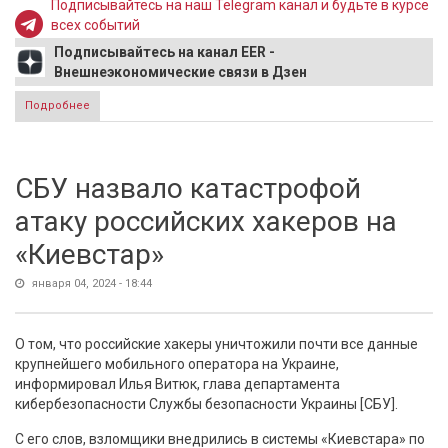
Подписывайтесь на наш Telegram канал и будьте в курсе
всех событий
Подписывайтесь на канал EER -
Внешнеэкономические связи в Дзен
Подробнее
о Залужный выступил с эмоциональной речью в Раде:
"Кем мне воевать?"
СБУ назвало катастрофой
атаку российских хакеров на
«Киевстар»
января 04, 2024 - 18:44
О том, что российские хакеры уничтожили почти все данные
крупнейшего мобильного оператора на Украине,
информировал Илья Витюк, глава департамента
кибербезопасности Службы безопасности Украины [СБУ].
С его слов, взломщики внедрились в системы «Киевстара» по