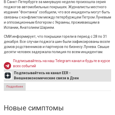
В Санкт-Петербурге за минувшую неделю произошла серия
поджогов автомобильных покрышек. Журналисты местного
издания "Фонтанка" сообщили, что все инциденты могут быть
связаны с конфликтом между петербуржцем Петром Луневым
и оппозиционным блогером с Украины, проживающим в
Испании, Анатолием Шарием.
СМИ информирует, что покрышки горели в период с 28 по 31
декабря. Все случаи поджога шин были зафиксированы возле
домов родственников и партнеров по бизнесу Лунева. Свыше
десяти человек задержала полиция по всем инцидентам.
Подписывайтесь на наш Telegram канал и будьте в курсе
всех событий
Подписывайтесь на канал EER -
Внешнеэкономические связи в Дзен
Подробнее
о «Фонтанка» узнала, что поджоги покрышек в Петербурге
связаны с украинским блогером Шарием
Новые симптомы