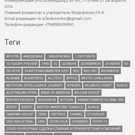
коммуникаций (Роскомнадзор) Эл ФС77-57994 от 28 апреля
2014
Главный редактор и учредитель Федоренко М.А.
Email редакции: m.a.fedorenko@gmail.com.
Телефон редакции: +79859909990
Теги
#PUTIN
#АВДЕЕВКА
. КИБЕРАТАКИ
1 СЕНТЯБРЯ
10 ТЫСЯЧ РУБЛЕЙ
1990
1С
22 ИЮНЯ
23 ФЕВРАЛЯ
24 ИЮНЯ
5G
5G-СЕТИ
75-АЯ ГЕНАССАМБЛЕЯ ООН
90-Е
AGC INC
AGORAVOX
ALIBABA
ALIEXPRESS
ALLTECH
APPLE
ARCTIC CHALLENGE
ARTIFICIAL INTELLIGENCE JOURNEY
ATACMS
ATLANTIC COAST
AUKUS
AUSTRALIAN OPEN
BANK OF AMERICA
BELUGA GROUP
BERGEN ENGINES
BIONORICA
BITCOIN
BRAND FINANCE GLOBAL 500
BRENT
BREXIT
BRITISH AMERICAN TOBACCO
BUNGE
CAMPARI GROUP
CDEK
CEETRUS
CHANEL
CITIGROUP
CNH INDUSTRIAL
CNN
COCA-COLA
COINBASE
COVID-19
COVID-19 КРУПНЫЕ СДЕЛКИ СЛИЯНИЕ И ПРИОБРЕТЕНИЕ КОМПАНИЙ