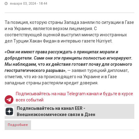
января 03, 2024 - 18:44
Та позиция, которую страны Запада заняли по ситуации в Газе
и на Украине, является верхом лицемерия. С
соответствующей оценкой выступил министр иностранных
дел Турции Хакан Фидан в интервью газете Hürriyet.
«Они не имеют права рассуждать о принципах морали и
добродетели. Сами они эти принципы полностью игнорируют.
Мы наблюдаем, что их действия готовят почву для огромного
геостратегического разрыва»
, — заявил турецкий дипломат,
отметив, что из-за происходящего на Украине и в Газе
западные страны растеряли кредит доверия.
Подписывайтесь на наш Telegram канал и будьте в курсе
всех событий
Подписывайтесь на канал EER -
Внешнеэкономические связи в Дзен
Подробнее
о Турция назвала позицию Запада по Газе и Украине
верхом лицемерия