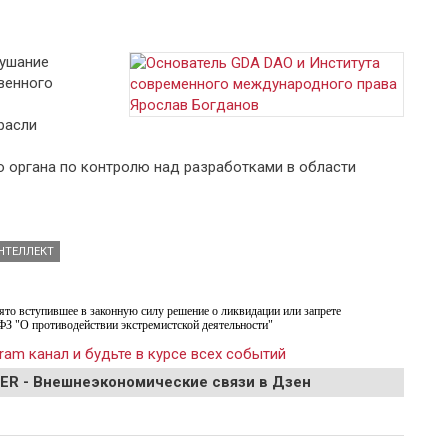
лушание
венного
расли
 органа по контролю над разработками в области
НТЕЛЛЕКТ
ято вступившее в законную силу решение о ликвидации или запрете
ФЗ "О противодействии экстремистской деятельности"
ram канал и будьте в курсе всех событий
EER - Внешнеэкономические связи в Дзен
России должен пройти свой форум по безопасности искусственного
интеллекта