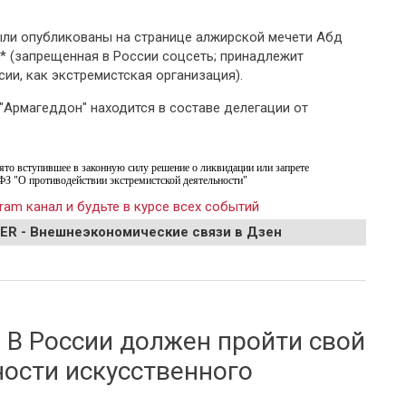
ли опубликованы на странице алжирской мечети Абд
* (запрещенная в России соцсеть; принадлежит
ии, как экстремистская организация).
 "Армагеддон" находится в составе делегации от
ято вступившее в законную силу решение о ликвидации или запрете
ФЗ "О противодействии экстремистской деятельности"
ram канал и будьте в курсе всех событий
EER - Внешнеэкономические связи в Дзен
н объявился в Африке
 В России должен пройти свой
ности искусственного