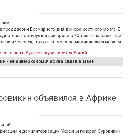
дшим
в преддверии Всемирного дня донора костного мозга. В
дно диагностируется рак крови о 30 тысяч человек, при
 тысячи человек, что очень мало по медицинским меркам.
ram канал и будьте в курсе всех событий
EER - Внешнеэкономические связи в Дзен
огло выжить пациентке с раком крови
уровикин объявился в Африке
льной
фикации и демилитаризации Украины генерал Суровикин