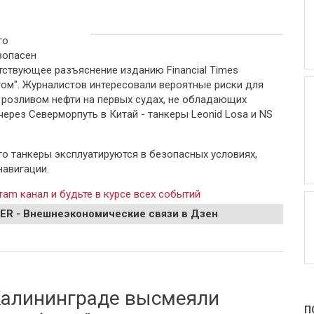
го
зопасен
тствующее разъяснение изданию Financial Times
ом". Журналистов интересовали вероятные риски для
 розливом нефти на первых судах, не обладающих
ерез Северморпуть в Китай - танкеры Leonid Losa и NS
то танкеры эксплуатируются в безопасных условиях,
авигации.
ram канал и будьте в курсе всех событий
EER - Внешнеэкономические связи в Дзен
ности Севморпути для танкеров без ледового класса
Калининграде высмеяли
П