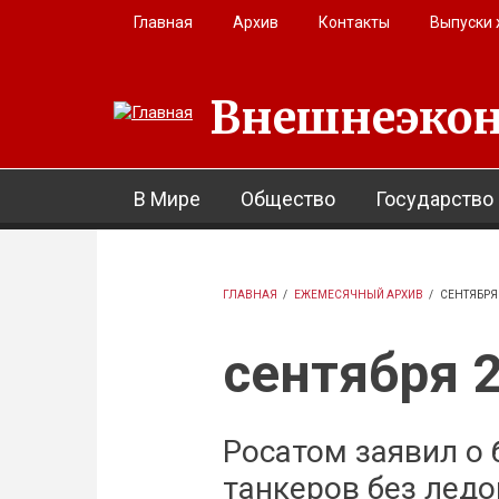
Перейти к основному содержанию
Главная
Архив
Контакты
Выпуски
Внешнеэкон
В Мире
Общество
Государство
ГЛАВНАЯ
/
ЕЖЕМЕСЯЧНЫЙ АРХИВ
/
СЕНТЯБРЯ
сентября 
Росатом заявил о
танкеров без ледо