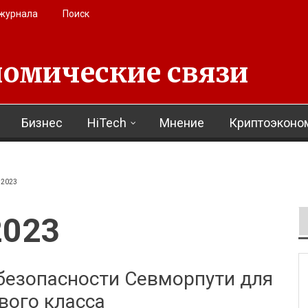
 журнала
Поиск
омические связи
Бизнес
HiTech
Мнение
Криптоэконо
 2023
2023
 безопасности Севморпути для
вого класса