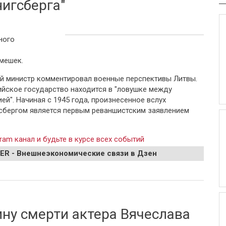
нигсберга"
ного
мешек.
й министр комментировал военные перспективы Литвы.
ийское государство находится в "ловушке между
ей". Начиная с 1945 года, произнесенное вслух
сбергом является первым реваншистским заявлением
ram канал и будьте в курсе всех событий
EER - Внешнеэкономические связи в Дзен
раде высмеяли "Писториуса из Кёнигсберга"
ну смерти актера Вячеслава