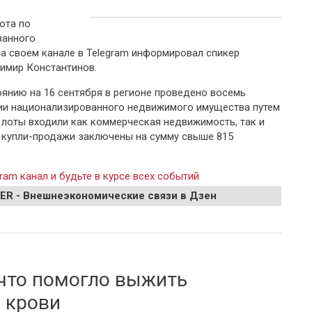
ота по
ванного
на своем канале в Telegram информировал спикер
имир Константинов.
оянию на 16 сентября в регионе проведено восемь
ии национализированного недвижимого имущества путем
 лоты входили как коммерческая недвижимость, так и
купли-продажи заключены на сумму свыше 815
ram канал и будьте в курсе всех событий
EER - Внешнеэкономические связи в Дзен
лизированные объекты украинских олигархов: "Первый пошел"
 что помогло выжить
 крови