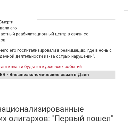
Смерти
вала его
частный реабилитационный центр в связи со
ов.
 чего его госпитализировали в реанимацию, где в ночь с
рдечной деятельности из-за острых нарушений".
ram канал и будьте в курсе всех событий
EER - Внешнеэкономические связи в Дзен
ти актера Вячеслава Гришечкина
национализированные
их олигархов: "Первый пошел"