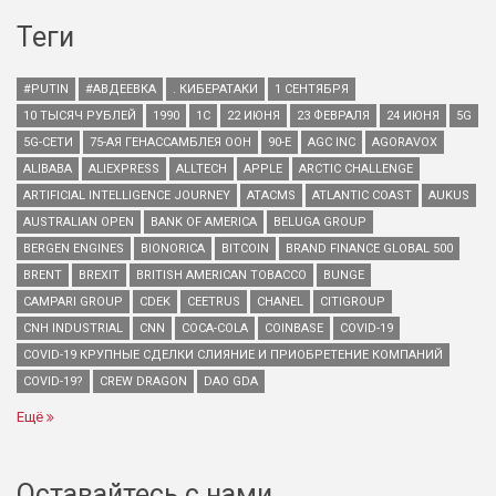
Теги
#PUTIN
#АВДЕЕВКА
. КИБЕРАТАКИ
1 СЕНТЯБРЯ
10 ТЫСЯЧ РУБЛЕЙ
1990
1С
22 ИЮНЯ
23 ФЕВРАЛЯ
24 ИЮНЯ
5G
5G-СЕТИ
75-АЯ ГЕНАССАМБЛЕЯ ООН
90-Е
AGC INC
AGORAVOX
ALIBABA
ALIEXPRESS
ALLTECH
APPLE
ARCTIC CHALLENGE
ARTIFICIAL INTELLIGENCE JOURNEY
ATACMS
ATLANTIC COAST
AUKUS
AUSTRALIAN OPEN
BANK OF AMERICA
BELUGA GROUP
BERGEN ENGINES
BIONORICA
BITCOIN
BRAND FINANCE GLOBAL 500
BRENT
BREXIT
BRITISH AMERICAN TOBACCO
BUNGE
CAMPARI GROUP
CDEK
CEETRUS
CHANEL
CITIGROUP
CNH INDUSTRIAL
CNN
COCA-COLA
COINBASE
COVID-19
COVID-19 КРУПНЫЕ СДЕЛКИ СЛИЯНИЕ И ПРИОБРЕТЕНИЕ КОМПАНИЙ
COVID-19?
CREW DRAGON
DAO GDA
Ещё
Оставайтесь с нами