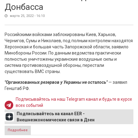
Донбасса
марта 25, 2022 - 16:10
Российскими войсками заблокированы Киев, Харьков,
Чернигов, Сумы и Николаев, под полным контролем находятся
Херсонская и большая часть Запорожской области, заявило
Минобороны России. По данным ведомства практически
полностью уничтожены украинские воздушные силы и
система противовоздушной обороны, перестали
существовать ВМС страны.
"Организованных резервов у Украины не осталось"
— заявил
Генштаб РФ.
Подписывайтесь на наш Telegram канал и будьте в курсе
всех событий
Подписывайтесь на канал EER -
Внешнеэкономические связи в Дзен
Подробнее
о Минобороны РФ: все силы и средства российской
армии будут сконцентрированы на главном -