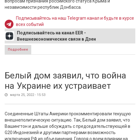
вопросам признания российского статуса Крыма и
независимости республик Донбасса.
Подписывайтесь на наш Telegram канал и будьте в курсе
всех событий
Подписывайтесь на канал EER -
Внешнеэкономические связи в Дзен
Подробнее
о Эрдоган: Украина и Россия близки к достижению
консенсуса по четырем из шести пунктов
Белый дом заявил, что война
на Украине их устраивает
марта 25, 2022 - 15:53
Соединенные Штаты Америки прокомментировали текущую
внешнеполитическую ситуацию. Так, Белый дом заявил, что
Вашингтон и дальше обсуждать с председательствующей в
G20 Индонезией и другими партнерами возможность
исключения РФ из объединения. Говоря о воем влиянии на