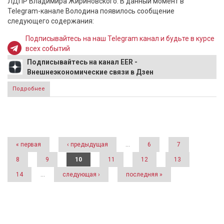
ЛДПР Владимира Жириновского. В данный момент в
Telegram-канале Володина появилось сообщение
следующего содержания:
Подписывайтесь на наш Telegram канал и будьте в курсе
всех событий
Подписывайтесь на канал EER -
Внешнеэкономические связи в Дзен
Подробнее
о Володин жестко ответил на фейки о смерти
Жириновского
Страницы
« первая
‹ предыдущая
…
6
7
8
9
10
11
12
13
14
…
следующая ›
последняя »