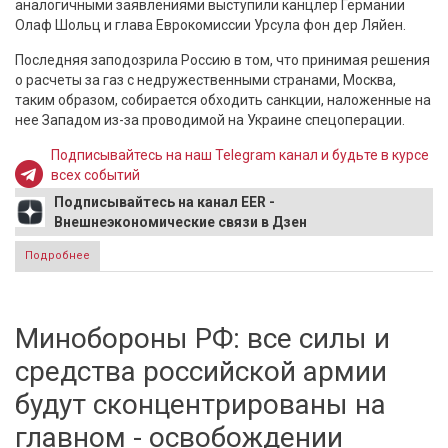
аналогичными заявлениями выступили канцлер Германии
Олаф Шольц и глава Еврокомиссии Урсула фон дер Ляйен.
Последняя заподозрила Россию в том, что принимая решения
о расчеты за газ с недружественными странами, Москва,
таким образом, собирается обходить санкции, наложенные на
нее Западом из-за проводимой на Украине спецоперации.
Подписывайтесь на наш Telegram канал и будьте в курсе
всех событий
Подписывайтесь на канал EER -
Внешнеэкономические связи в Дзен
Подробнее
о Правительство Германии посоветовало компаниям не
покупать газ из России за рубли
Минобороны РФ: все силы и
средства российской армии
будут сконцентрированы на
главном - освобождении