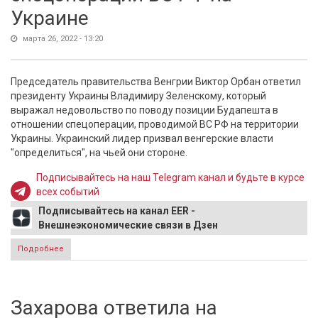
Украине
марта 26, 2022 - 13:20
Председатель правительства Венгрии Виктор Орбан ответил
президенту Украины Владимиру Зеленскому, который
выражал недовольство по поводу позиции Будапешта в
отношении спецоперации, проводимой ВС РФ на территории
Украины. Украинский лидер призвал венгерские власти
"определиться", на чьей они стороне.
Подписывайтесь на наш Telegram канал и будьте в курсе
всех событий
Подписывайтесь на канал EER -
Внешнеэкономические связи в Дзен
Подробнее
о Орбан отреагировал на недовольство Зеленского
позицией Венгрии по спецоперации ВС РФ на Украине
Захарова ответила на